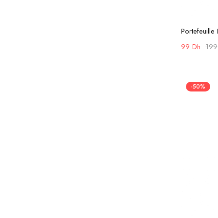
Portefeuill
99
Dh
19
-50%