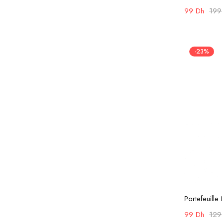
99
Dh
19
-23%
Portefeuill
99
Dh
12