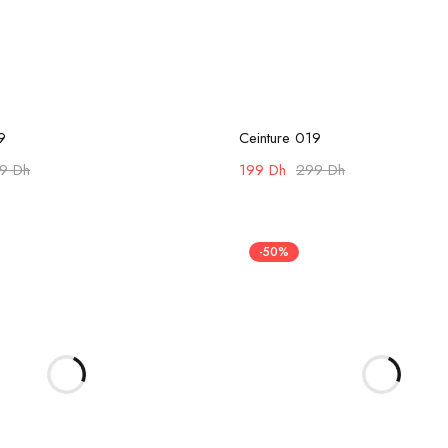
Ajouter au panier
Ajouter au panier
9
Ceinture 019
99
Dh
199
Dh
299
Dh
-50%