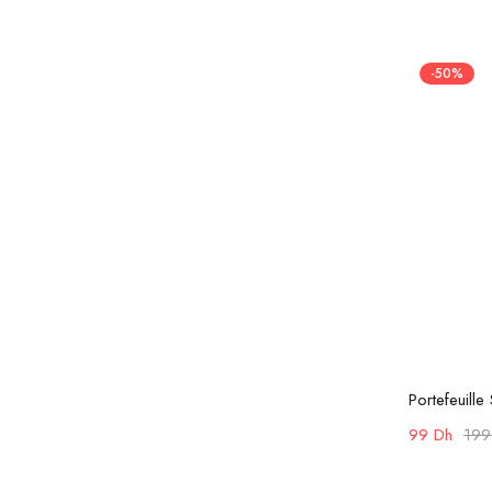
-50%
Portefeuill
99
Dh
19