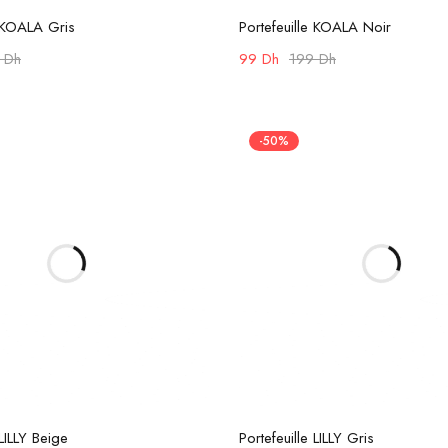
Ajouter au panier
Ajouter au panier
e KOALA Gris
Portefeuille KOALA Noir
9
Dh
99
Dh
199
Dh
-50%
Ajouter au panier
Ajouter au panier
 LILLY Beige
Portefeuille LILLY Gris