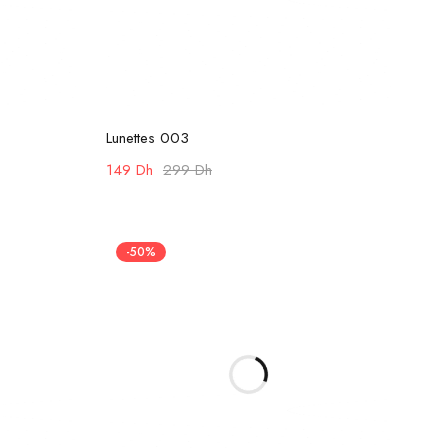
Ajouter au panier
Lunettes 003
149
Dh
299
Dh
-50%