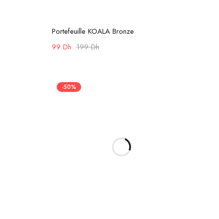
Ajouter au panier
Portefeuille KOALA Bronze
99
Dh
199
Dh
-50%