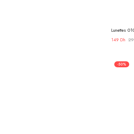
Lunettes 01
149
Dh
2
-50%