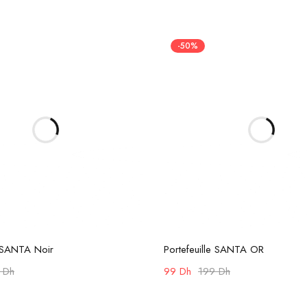
-50%
Ajouter au panier
Ajouter au panier
e SANTA Noir
Portefeuille SANTA OR
9
Dh
99
Dh
199
Dh