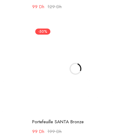
99
Dh
129
Dh
-50%
Ajouter au panier
Portefeuille SANTA Bronze
99
Dh
199
Dh