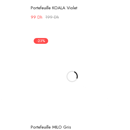
Ajouter au panier
Portefeuille KOALA Violet
99
Dh
199
Dh
-23%
Ajouter au panier
Portefeuille MILO Gris