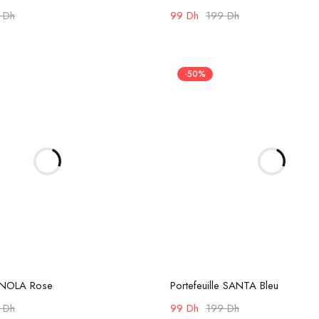
9
Dh
99
Dh
199
Dh
-50%
Ajouter au panier
Ajouter au panier
e NOLA Rose
Portefeuille SANTA Bleu
9
Dh
99
Dh
199
Dh