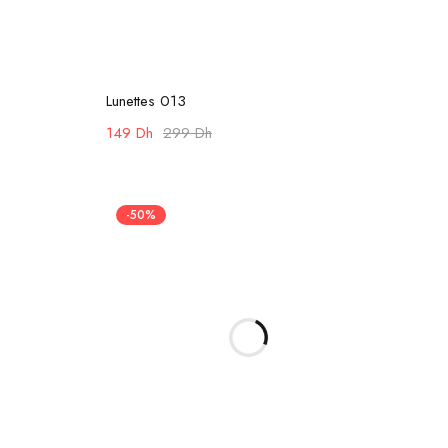
Ajouter au panier
Lunettes 013
149
Dh
299
Dh
-50%