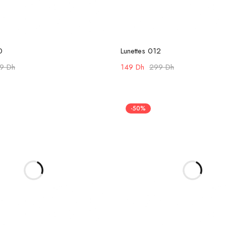
Ajouter au panier
Ajouter au panier
0
Lunettes 012
99
Dh
149
Dh
299
Dh
-50%