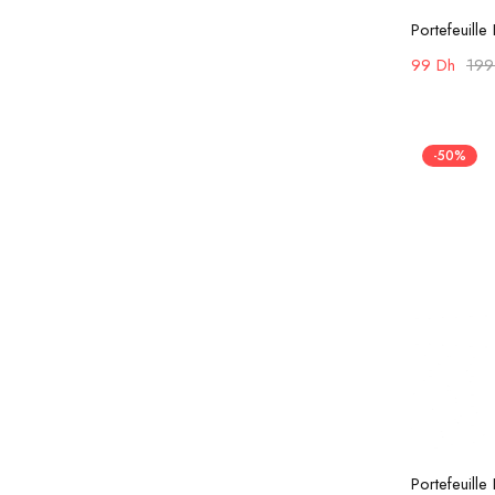
Portefeuill
99
Dh
19
-50%
Portefeuille