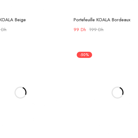
Ajouter au panier
Ajouter au panier
e KOALA Beige
Portefeuille KOALA Bordeaux
9
Dh
99
Dh
199
Dh
-50%