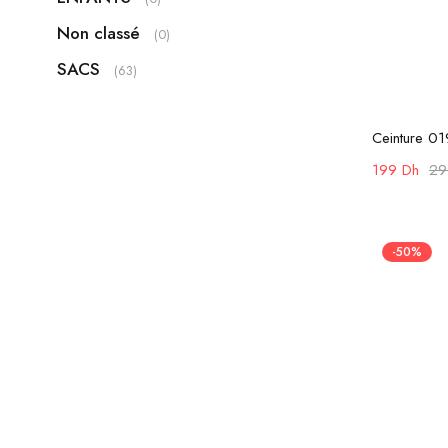
Non classé
(0)
SACS
(63)
Ceinture 01
199
Dh
2
-50%