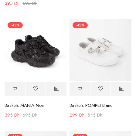
395
Dh
695
Dh
-43%
-45%
Baskets MANIA Noir
Baskets POMPEI Blanc
395
Dh
695
Dh
299
Dh
545
Dh