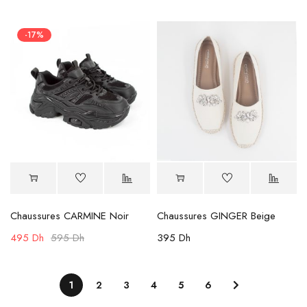
-17%
Chaussures CARMINE Noir
Chaussures GINGER Beige
495
Dh
595
Dh
395
Dh
1
2
3
4
5
6