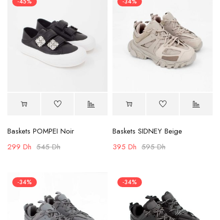
-45%
-34%
Baskets POMPEI Noir
Baskets SIDNEY Beige
299
Dh
545
Dh
395
Dh
595
Dh
-34%
-34%