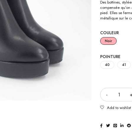
Des bottines, stylé
compensée qu’on ap
pied. Elles se ferm
métallique sur le c
COULEUR
Noir
POINTURE
40
41
Quantité