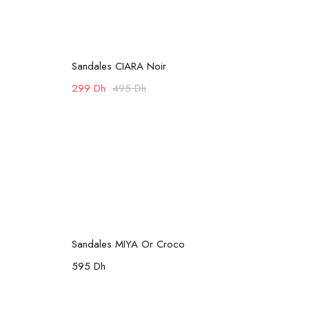
Choix des options
-40%
-
Sandales CIARA Noir
Sand
299
Dh
495
Dh
34
Choix des options
-
Sandales MIYA Or Croco
San
595
Dh
99