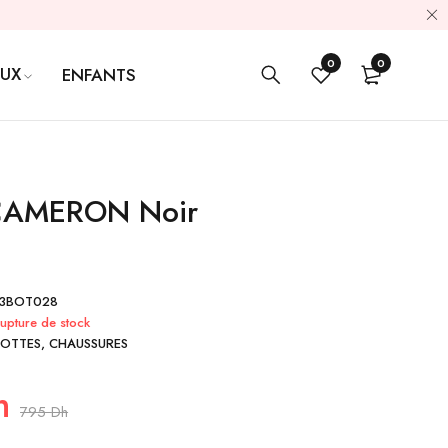
0
0
OUX
ENFANTS
 CAMERON Noir
13BOT028
upture de stock
BOTTES
,
CHAUSSURES
h
795
Dh