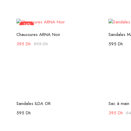
-34%
Choix des options
Chaussures ARNA Noir
Sandales M
395
Dh
595
Dh
595
Dh
Choix des options
-28%
Sandales ILDA OR
Sac à main
595
Dh
395
Dh
5