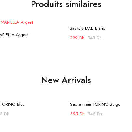
Produits similaires
Choix des options
-45%
Baskets DALI Blanc
Choix des options
ARIELLA Argent
299
Dh
545
Dh
New Arrivals
Ajouter au panier
Ajouter au panier
-28%
 TORINO Bleu
Sac à main TORINO Beige
45
Dh
395
Dh
545
Dh