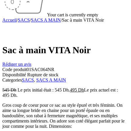
Your cart is currently empty
Accueil
/
SACS
/
SACS A MAIN
/
Sac à main VITA Noir
Sold out
Sac à main VITA Noir
Rédiger un avis
Code produit
01SAC064NR
Disponibilité
Rupture de stock
Categories
SACS
,
SACS A MAIN
545
Dh
Le prix initial était : 545 Dh.
495
Dh
Le prix actuel est :
495 Dh.
Gros coup de coeur pour ce sac au style épuré et très féminin. On
aime sa longue bride en chaine pour un porté épaule ou en
bandoulière, son rabat à fermeture magnétique, et ses multiples
compartiments intérieurs. On adore son coté élégant parfait pour le
jour comme pour la nuit. Dimensions: